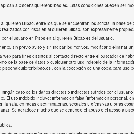
 aplican a pisoenalquilerenbilbao.es. Estas condiciones pueden ser mod
l quileren Bilbao, entre los que se encuentran los scripts, la base de d
 realizados por Pisos en al quileren Bilbao, son expresamente propied
por el usuario en Pisos en al quileren Bilbao es del usuario.
ento, sin previo aviso y sin indicar los motivos, modificar o eliminar u
ina web para fines distintos al contacto directo entre el buscador de hab
iento de la base de datos o cualquier otro uso indebido de la informaci
 de pisoenalquilerenbilbao.es , con la excepción de una copia para uso
 ningún caso de los daños directos o indirectos sufridos por el usuario
etc. El uso indebido incluye: información falsa (información personal, en
on la sala, entradas discriminatorias, sexuales u ofensivas u otras cos
alemana). Se agradece mucho que se denuncie el abuso o el acoso a pis
ublica.
nto de encuentro informativo, pisoenalquilerenbilbao.es no es parte del c