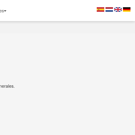
es
nerales.