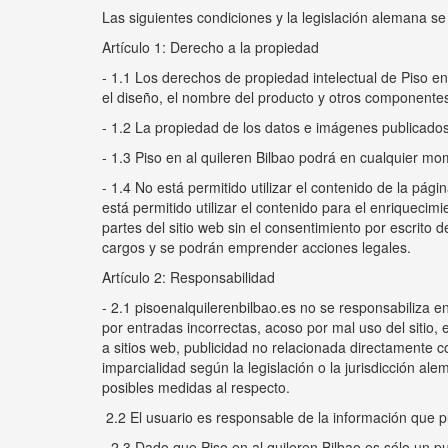
Las siguientes condiciones y la legislación alemana se
Artículo 1: Derecho a la propiedad
- 1.1 Los derechos de propiedad intelectual de Piso en a
el diseño, el nombre del producto y otros componentes
- 1.2 La propiedad de los datos e imágenes publicados 
- 1.3 Piso en al quileren Bilbao podrá en cualquier mom
- 1.4 No está permitido utilizar el contenido de la pág
está permitido utilizar el contenido para el enriquecim
partes del sitio web sin el consentimiento por escrito
cargos y se podrán emprender acciones legales.
Artículo 2: Responsabilidad
- 2.1 pisoenalquilerenbilbao.es no se responsabiliza en
por entradas incorrectas, acoso por mal uso del sitio, 
a sitios web, publicidad no relacionada directamente c
imparcialidad según la legislación o la jurisdicción 
posibles medidas al respecto.
2.2 El usuario es responsable de la información que p
- 2.3 Dado que Piso en al quileren Bilbao es sólo un pu