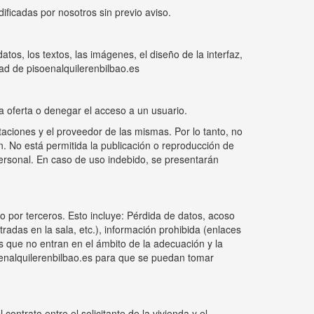
ificadas por nosotros sin previo aviso.
atos, los textos, las imágenes, el diseño de la interfaz,
ad de pisoenalquilerenbilbao.es
na oferta o denegar el acceso a un usuario.
itaciones y el proveedor de las mismas. Por lo tanto, no
ón. No está permitida la publicación o reproducción de
 personal. En caso de uso indebido, se presentarán
 o por terceros. Esto incluye: Pérdida de datos, acoso
tradas en la sala, etc.), información prohibida (enlaces
as que no entran en el ámbito de la adecuación y la
oenalquilerenbilbao.es para que se puedan tomar
ontrato entre el solicitante de la vivienda y el