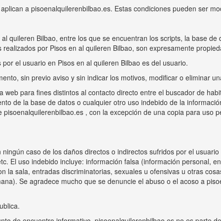
 aplican a pisoenalquilerenbilbao.es. Estas condiciones pueden ser mod
l quileren Bilbao, entre los que se encuentran los scripts, la base de d
 realizados por Pisos en al quileren Bilbao, son expresamente propied
por el usuario en Pisos en al quileren Bilbao es del usuario.
ento, sin previo aviso y sin indicar los motivos, modificar o eliminar u
ina web para fines distintos al contacto directo entre el buscador de hab
iento de la base de datos o cualquier otro uso indebido de la informaci
 de pisoenalquilerenbilbao.es , con la excepción de una copia para uso
 ningún caso de los daños directos o indirectos sufridos por el usuario
etc. El uso indebido incluye: información falsa (información personal, en
on la sala, entradas discriminatorias, sexuales u ofensivas u otras cos
alemana). Se agradece mucho que se denuncie el abuso o el acoso a pis
ublica.
nto de encuentro informativo, pisoenalquilerenbilbao.es no es parte del c