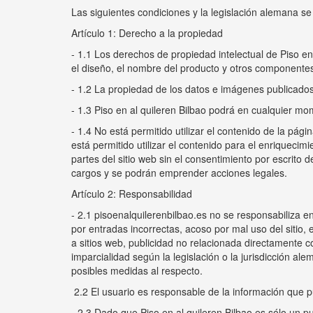
Las siguientes condiciones y la legislación alemana se
Artículo 1: Derecho a la propiedad
- 1.1 Los derechos de propiedad intelectual de Piso en a
el diseño, el nombre del producto y otros componentes
- 1.2 La propiedad de los datos e imágenes publicados 
- 1.3 Piso en al quileren Bilbao podrá en cualquier mom
- 1.4 No está permitido utilizar el contenido de la pág
está permitido utilizar el contenido para el enriquecim
partes del sitio web sin el consentimiento por escrito
cargos y se podrán emprender acciones legales.
Artículo 2: Responsabilidad
- 2.1 pisoenalquilerenbilbao.es no se responsabiliza en
por entradas incorrectas, acoso por mal uso del sitio, 
a sitios web, publicidad no relacionada directamente c
imparcialidad según la legislación o la jurisdicción 
posibles medidas al respecto.
2.2 El usuario es responsable de la información que p
- 2.3 Dado que Piso en al quileren Bilbao es sólo un pu