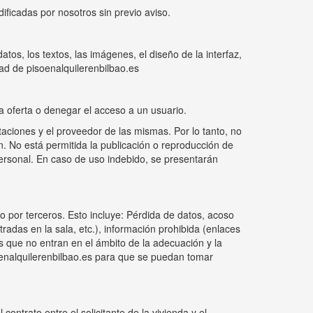
ificadas por nosotros sin previo aviso.
atos, los textos, las imágenes, el diseño de la interfaz,
ad de pisoenalquilerenbilbao.es
na oferta o denegar el acceso a un usuario.
itaciones y el proveedor de las mismas. Por lo tanto, no
ón. No está permitida la publicación o reproducción de
 personal. En caso de uso indebido, se presentarán
 o por terceros. Esto incluye: Pérdida de datos, acoso
tradas en la sala, etc.), información prohibida (enlaces
as que no entran en el ámbito de la adecuación y la
oenalquilerenbilbao.es para que se puedan tomar
ontrato entre el solicitante de la vivienda y el