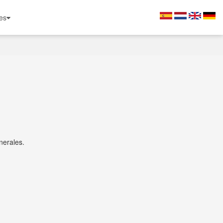
es
nerales.